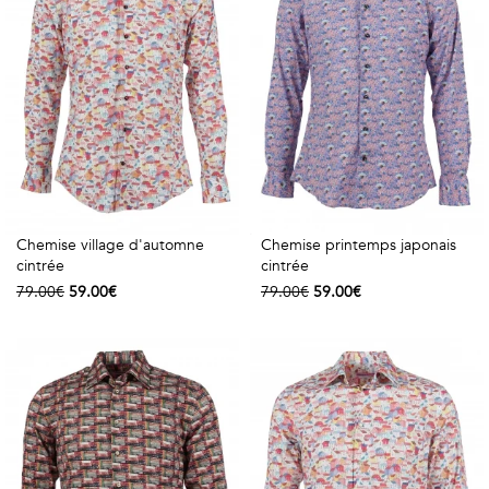
Géométriques
Talents
&
Métiers
Petits
motifs
Chemise village d'automne
Chemise printemps japonais
cintrée
cintrée
79.00€
59.00€
79.00€
59.00€
Urbain
&
Pop
Voyages