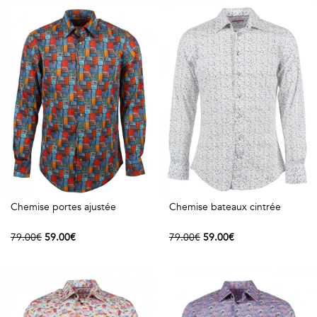
COSTUME
Chaussettes
Col
courtes
Boxers
Stand-
Accessoires
POLOS
up
FEMME
Voir
Imprimés
tout
Unis
LES
IMPRIMÉES
Chemise portes ajustée
Chemise bateaux cintrée
Faune
79.00€
59.00€
79.00€
59.00€
&
Flore