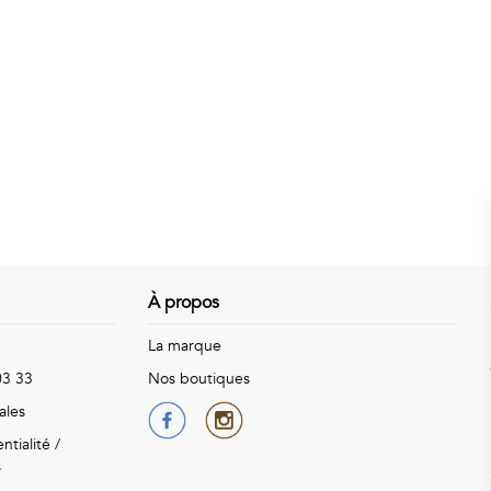
À propos
La marque
03 33
Nos boutiques
ales
ntialité
/
s