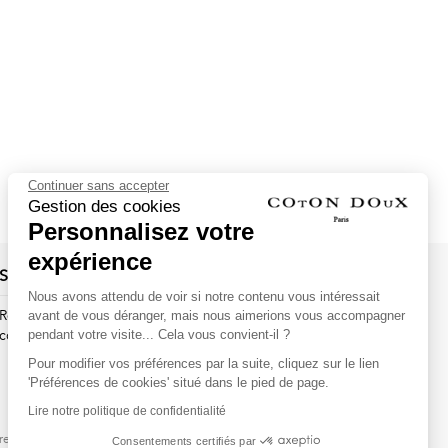
Continuer sans accepter
Gestion des cookies
Personnalisez votre
expérience
Suivez-nous !
Nous avons attendu de voir si notre contenu vous intéressait
Recevez par email l'actualité de Coton Doux : nouvelles
avant de vous déranger, mais nous aimerions vous accompagner
collections, remises spéciales et ventes privées...
pendant votre visite... Cela vous convient-il ?
Pour modifier vos préférences par la suite, cliquez sur le lien
OK
'Préférences de cookies' situé dans le pied de page.
Lire notre politique de confidentialité
This site is protected by
reCAPTCHA and the Google
Consentements certifiés par