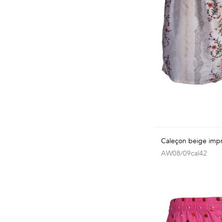
Caleçon beige impr
AW08/09cal42