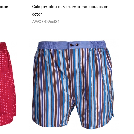
coton
Caleçon bleu et vert imprimé spirales en
coton
AW08/09cal31