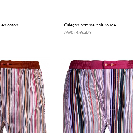
s en coton
Caleçon homme pois rouge
AW08/09cal29