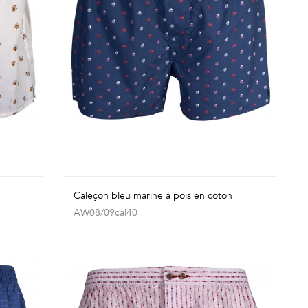
n
Caleçon bleu marine à pois en coton
AW08/09cal40