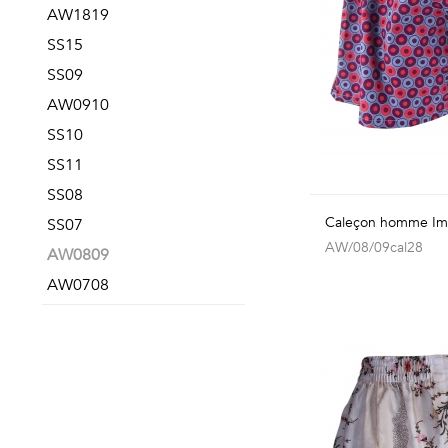
AW1819
SS15
SS09
AW0910
SS10
SS11
SS08
Caleçon homme Imp
SS07
AW/08/09cal28
AW0809
AW0708