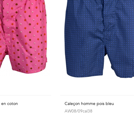
s en coton
Caleçon homme pois bleu
AW08/09cal38