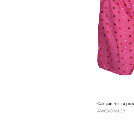
Caleçon rose à poi
AW08/09cal39