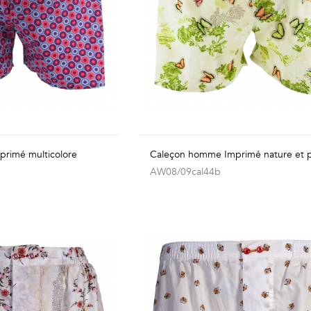
rimé multicolore
Caleçon homme Imprimé nature et p
AW08/09cal44b