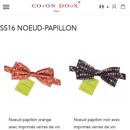
TOGGLE NAVIGATION
←
←
←
SS16 NOEUD-PAPILLON
Fermer
Chemises
Polos
Accessoires
✨
LES
POLOS
ECHARPES
New
ESSENTIELLES
HOMME
Chemises
NŒUDS
Chemises
Imprimés
Chemisiers
PAPILLON
blanches
Unis
Kids
CRAVATES
Chemises
manches
T-
bleues
longues
POCHETTES
shirts
Chemises
Unis
DE
Noeud papillon orange
Noeud papillon noir avec
Polos
avec imprimés verres de vin
imprimés verres de vin
noires
manches