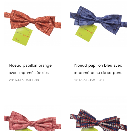
Géométriques
Talents
&
Métiers
Petits
motifs
Noeud papillon orange
Noeud papillon bleu avec
avec imprimés étoiles
imprimé peau de serpent
2016-NP-TWILL-08
2016-NP-TWILL-07
Urbain
&
Pop
Voyages