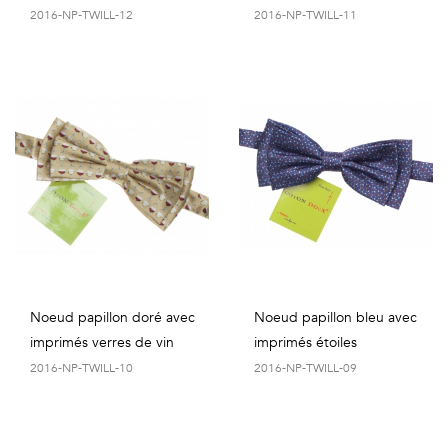
COSTUME
Chaussettes
2016-NP-TWILL-12
2016-NP-TWILL-11
Col
courtes
Boxers
Stand-
Accessoires
POLOS
up
FEMME
Voir
Imprimés
tout
Unis
LES
IMPRIMÉES
Noeud papillon doré avec
Noeud papillon bleu avec
Faune
imprimés verres de vin
imprimés étoiles
2016-NP-TWILL-10
2016-NP-TWILL-09
&
Flore