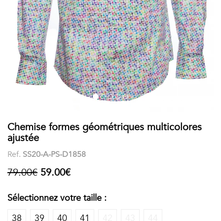
COSTUME
Chaussettes
Col
courtes
Boxers
Stand-
Accessoires
POLOS
up
FEMME
Voir
Imprimés
tout
Unis
LES
Chemise formes géométriques multicolores
ajustée
IMPRIMÉES
Ref.
SS20-A-PS-D1858
Faune
79.00€
59.00€
&
Sélectionnez votre taille :
Flore
38
39
40
41
42
43
44