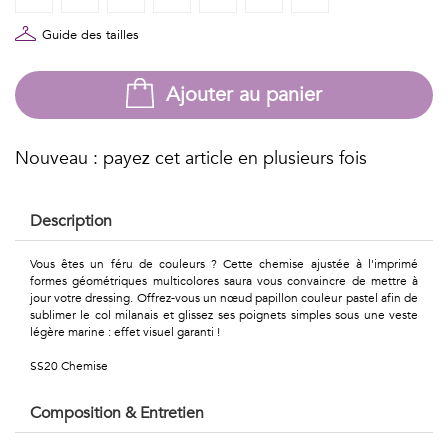
Géométriques
Guide des tailles
Talents
&
Ajouter au panier
Métiers
Nouveau : payez cet article en plusieurs fois
Petits
motifs
Description
Vous êtes un féru de couleurs ? Cette chemise ajustée à l'imprimé
formes géométriques multicolores saura vous convaincre de mettre à
Urbain
jour votre dressing. Offrez-vous un nœud papillon couleur pastel afin de
sublimer le col milanais et glissez ses poignets simples sous une veste
légère marine : effet visuel garanti !
&
SS20 Chemise
Pop
Composition & Entretien
Voyages