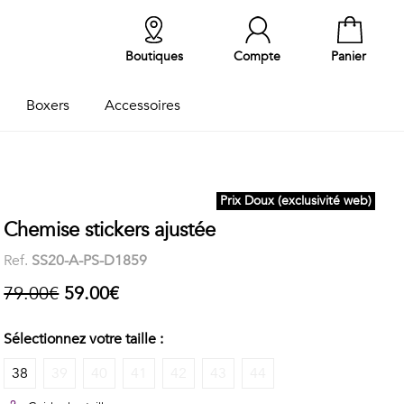
Boutiques
Compte
Panier
Boxers
Accessoires
Prix Doux (exclusivité web)
Chemise stickers ajustée
Ref.
SS20-A-PS-D1859
79.00€
59.00€
Sélectionnez votre taille :
38
39
40
41
42
43
44