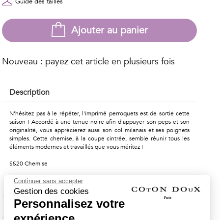
Guide des tailles
Ajouter au panier
Nouveau : payez cet article en plusieurs fois
Description
N'hésitez pas à le répéter, l'imprimé perroquets est de sortie cette
saison ! Accordé à une tenue noire afin d'appuyer son peps et son
originalité, vous apprécierez aussi son col milanais et ses poignets
simples. Cette chemise, à la coupe cintrée, semble réunir tous les
éléments modernes et travaillés que vous méritez !
SS20 Chemise
Continuer sans accepter
Composition & Entretien
Gestion des cookies
Personnalisez votre
Livraison & Retours
expérience