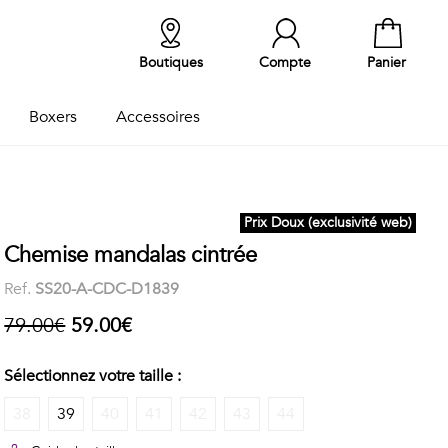
Boutiques
Compte
Panier
Boxers
Accessoires
Prix Doux (exclusivité web)
Chemise mandalas cintrée
Ref.
SS20-A-CDC-D1839
79.00€
59.00€
Sélectionnez votre taille :
38
39
40
41
42
43
44