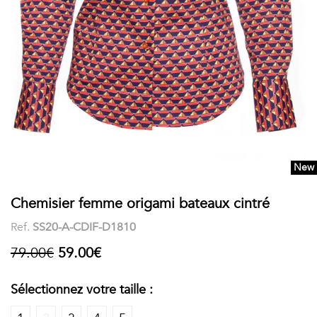
COSTUME
Chaussettes
Col
courtes
Boxers
Stand-
Accessoires
POLOS
up
FEMME
Voir
Imprimés
tout
Unis
New
LES
Chemisier femme origami bateaux cintré
IMPRIMÉES
Ref.
SS20-A-CDIF-D1810
Faune
79.00€
59.00€
&
Sélectionnez votre taille :
Flore