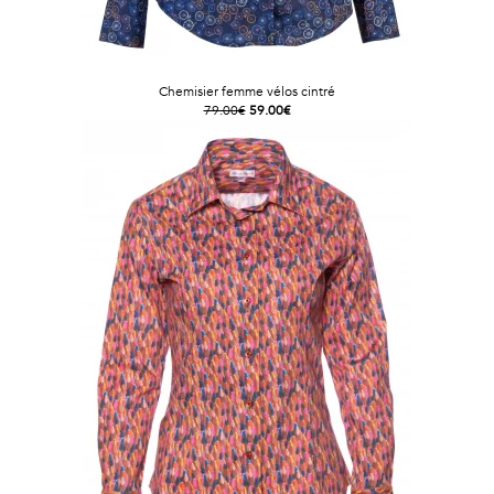
Chemisier femme vélos cintré
79.00€
59.00€