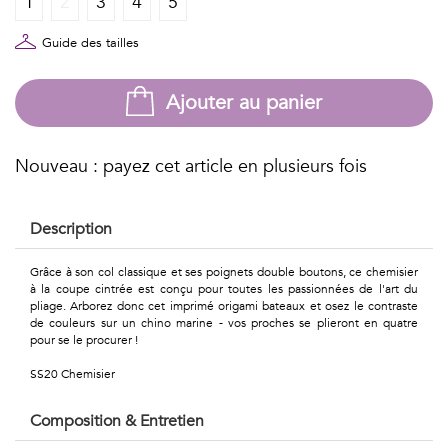
1
2
3
4
5
Géométriques
Talents
Guide des tailles
&
Ajouter au panier
Métiers
Petits
Nouveau : payez cet article en plusieurs fois
motifs
Description
Grâce à son col classique et ses poignets double boutons, ce chemisier
à la coupe cintrée est conçu pour toutes les passionnées de l'art du
Urbain
pliage. Arborez donc cet imprimé origami bateaux et osez le contraste
de couleurs sur un chino marine - vos proches se plieront en quatre
&
pour se le procurer !
SS20 Chemisier
Pop
Voyages
Composition & Entretien