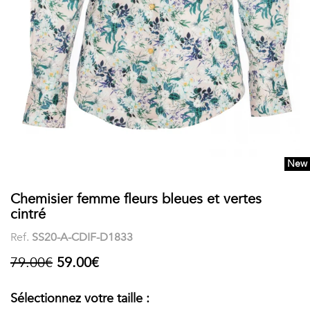
COSTUME
Chaussettes
Col
courtes
Boxers
Stand-
Accessoires
POLOS
up
FEMME
Voir
Imprimés
tout
Unis
New
LES
Chemisier femme fleurs bleues et vertes
IMPRIMÉES
cintré
Faune
Ref.
SS20-A-CDIF-D1833
&
79.00€
59.00€
Flore
Sélectionnez votre taille :