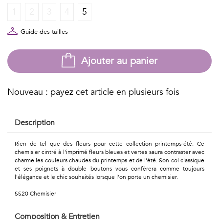
Géométriques
1
2
3
4
5
Talents
Guide des tailles
&
Ajouter au panier
Métiers
Petits
Nouveau : payez cet article en plusieurs fois
motifs
Description
Rien de tel que des fleurs pour cette collection printemps-été. Ce
Urbain
chemisier cintré à l'imprimé fleurs bleues et vertes saura contraster avec
charme les couleurs chaudes du printemps et de l'été. Son col classique
&
et ses poignets à double boutons vous confèrera comme toujours
l'élégance et le chic souhaités lorsque l'on porte un chemisier.
Pop
SS20 Chemisier
Voyages
Composition & Entretien