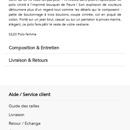
Géométriques
polo cintré à l'imprimé bouquet de fleurs ! Son explosion de couleurs
détournera plus d'un regard tout comme les détails qui le composent :
Talents
patte de boutonnage à trois boutons, coupe cintrée, col en piqué de
coton. Porté sur un jean brut, casual ou sur un pantalon à pinces marine,
&
élégant, ce polo fera pâlir le reste de votre vestiaire.
SS20 Polo femme
Métiers
Petits
Composition & Entretien
motifs
Livraison & Retours
Urbain
Aide / Service client
&
Guide des tailles
Pop
Livraison
Voyages
Retour / Echange