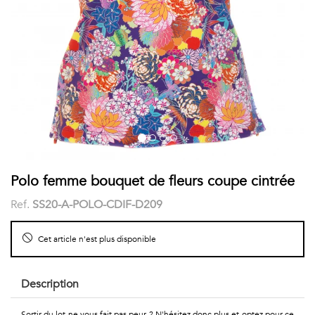
COSTUME
Chaussettes
Col
courtes
Boxers
Stand-
Accessoires
POLOS
up
FEMME
Voir
Imprimés
tout
Unis
LES
Polo femme bouquet de fleurs coupe cintrée
Ref.
SS20-A-POLO-CDIF-D209
IMPRIMÉES
Faune
Cet article n'est plus disponible
&
Description
Flore
Sortir du lot ne vous fait pas peur ? N'hésitez donc plus et optez pour ce