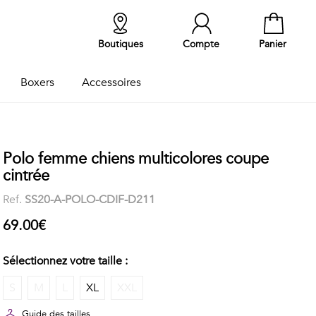
Boutiques
Compte
Panier
Boxers
Accessoires
Polo femme chiens multicolores coupe
cintrée
Ref.
SS20-A-POLO-CDIF-D211
69.00€
Sélectionnez votre taille :
S
M
L
XL
XXL
Guide des tailles