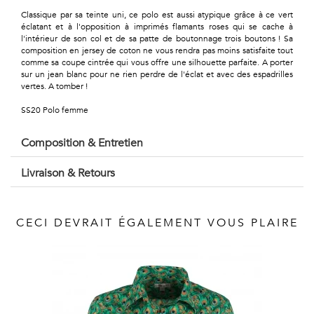
Géométriques
Classique par sa teinte uni, ce polo est aussi atypique grâce à ce vert
éclatant et à l'opposition à imprimés flamants roses qui se cache à
Talents
l'intérieur de son col et de sa patte de boutonnage trois boutons ! Sa
composition en jersey de coton ne vous rendra pas moins satisfaite tout
&
comme sa coupe cintrée qui vous offre une silhouette parfaite. A porter
sur un jean blanc pour ne rien perdre de l'éclat et avec des espadrilles
Métiers
vertes. A tomber !
SS20 Polo femme
Petits
Composition & Entretien
motifs
Livraison & Retours
Urbain
CECI DEVRAIT ÉGALEMENT VOUS PLAIRE
&
Pop
Voyages