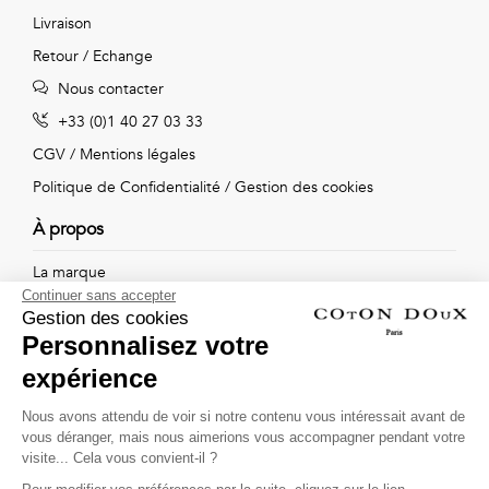
Livraison
Retour / Echange
Nous contacter
+33 (0)1 40 27 03 33
CGV
/
Mentions légales
Politique de Confidentialité
/
Gestion des cookies
À propos
La marque
Continuer sans accepter
Nos boutiques
Gestion des cookies
Personnalisez votre
expérience
Suivez-nous !
Nous avons attendu de voir si notre contenu vous intéressait avant de
vous déranger, mais nous aimerions vous accompagner pendant votre
Recevez par email l'actualité de Coton Doux : nouvelles
visite... Cela vous convient-il ?
collections, remises spéciales et ventes privées...