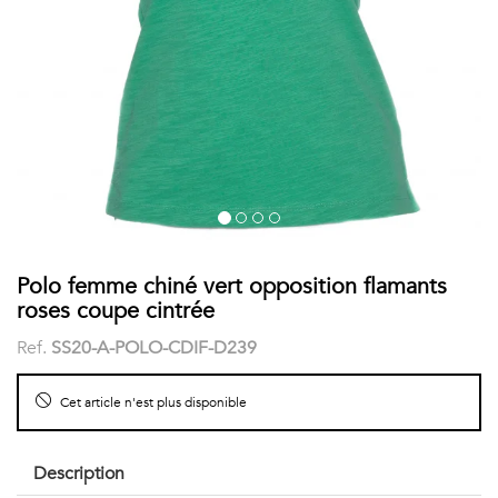
COSTUME
Chaussettes
Col
courtes
Boxers
Stand-
Accessoires
POLOS
up
FEMME
Voir
Imprimés
tout
Unis
LES
Polo femme chiné vert opposition flamants
roses coupe cintrée
IMPRIMÉES
Ref.
SS20-A-POLO-CDIF-D239
Faune
Cet article n'est plus disponible
&
Flore
Description