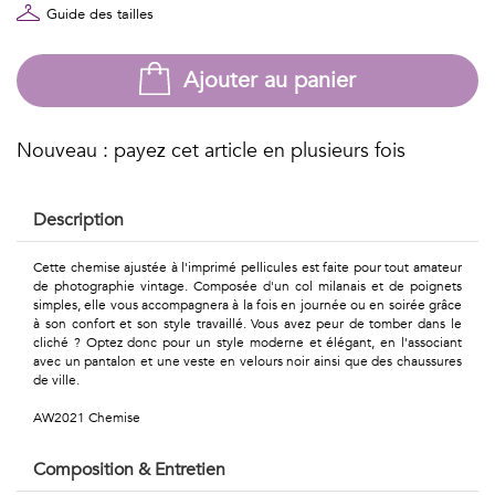
Géométriques
Guide des tailles
Talents
Ajouter au panier
&
Métiers
Nouveau : payez cet article en plusieurs fois
Petits
Description
motifs
Cette chemise ajustée à l'imprimé pellicules est faite pour tout amateur
de photographie vintage. Composée d'un col milanais et de poignets
simples, elle vous accompagnera à la fois en journée ou en soirée grâce
à son confort et son style travaillé. Vous avez peur de tomber dans le
Urbain
cliché ? Optez donc pour un style moderne et élégant, en l'associant
avec un pantalon et une veste en velours noir ainsi que des chaussures
&
de ville.
Pop
AW2021 Chemise
Voyages
Composition & Entretien