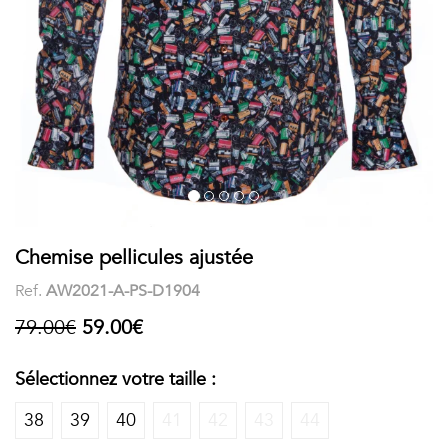
COSTUME
Chaussettes
Col
courtes
Boxers
Stand-
Accessoires
POLOS
up
FEMME
Voir
Imprimés
tout
Unis
LES
Chemise pellicules ajustée
Ref.
AW2021-A-PS-D1904
IMPRIMÉES
79.00€
59.00€
Faune
&
Sélectionnez votre taille :
Flore
38
39
40
41
42
43
44