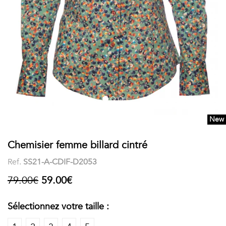
COSTUME
Chaussettes
Col
courtes
Boxers
Stand-
Accessoires
POLOS
up
FEMME
Voir
Imprimés
tout
Unis
New
LES
Chemisier femme billard cintré
IMPRIMÉES
Ref.
SS21-A-CDIF-D2053
Faune
79.00€
59.00€
&
Sélectionnez votre taille :
Flore