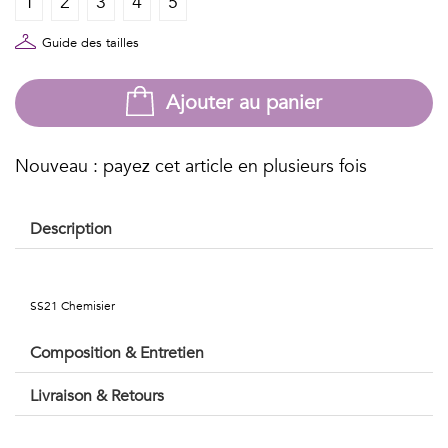
1
2
3
4
5
Géométriques
Talents
Guide des tailles
&
Ajouter au panier
Métiers
Petits
Nouveau : payez cet article en plusieurs fois
motifs
Description
Urbain
SS21 Chemisier
&
Composition & Entretien
Pop
Livraison & Retours
Voyages