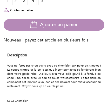
1
2
3
4
5
Géométriques
Talents
Guide des tailles
&
Ajouter au panier
Métiers
Petits
Nouveau : payez cet article en plusieurs fois
motifs
Description
Vous ne ferez pas chou blanc avec ce chemisier aux poignets simples !
La coupe cintrée et le col classique incontournables se fonderont bien
Urbain
dans votre garde-robe. D'ailleurs avez-vous déjà gouté à la fondue de
chou ? Un délice avec un peu de sauce worcestershire. Faites-donc en
&
combinant cet imprimé à un jean et des baskets pour mieux accourir au
restaurant. Croyez-nous, ça en vaut la peine.
Pop
Voyages
SS22 Chemisier