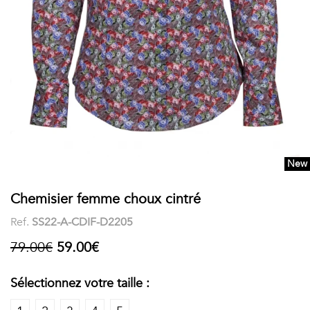
COSTUME
Chaussettes
Col
courtes
Boxers
Stand-
Accessoires
POLOS
up
FEMME
Voir
Imprimés
tout
Unis
New
LES
Chemisier femme choux cintré
IMPRIMÉES
Ref.
SS22-A-CDIF-D2205
Faune
79.00€
59.00€
&
Sélectionnez votre taille :
Flore