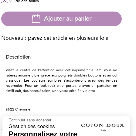
Guide des tailles
Ajouter au panier
Nouveau : payez cet article en plusieurs fois
Description
Visez le centre de l'attention avec cet imprimé tir à l'arc. Vous ne
raterez aucune cible grâce aux poignets doubles boutons et au col
classique. Les couleurs sombres s'accorderont avec des tenues
hivernales. Pour un look rock chic, portez le avec un pantalon en
simili-cuir, des boots à talon, une veste côtelée violette.
SS22 Chemisier
Continuer sans accepter
Composition & Entretien
Gestion des cookies
Personnalisez votre