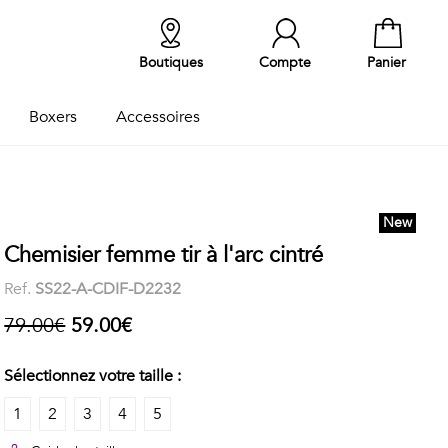
Boutiques
Compte
Panier
Boxers
Accessoires
New
Chemisier femme tir à l'arc cintré
Ref.
SS22-A-CDIF-D2232
79.00€
59.00€
Sélectionnez votre taille :
1
2
3
4
5