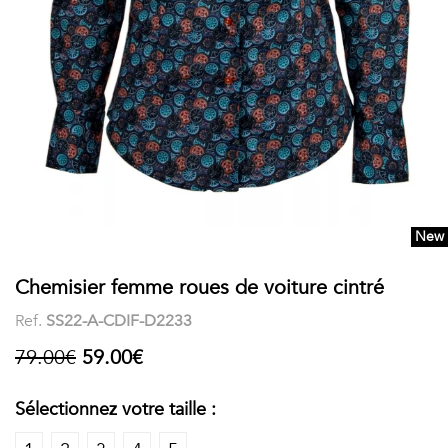
COSTUME
Chaussettes
Col
courtes
Boxers
Stand-
Accessoires
POLOS
up
FEMME
Voir
Imprimés
tout
Unis
New
LES
Chemisier femme roues de voiture cintré
IMPRIMÉES
Ref.
SS22-A-CDIF-D2233
Faune
79.00€
59.00€
&
Sélectionnez votre taille :
Flore