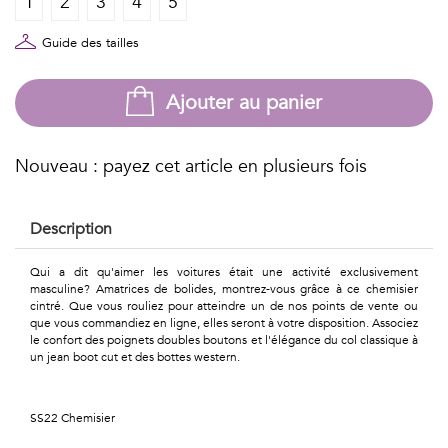
1
2
3
4
5
Géométriques
Talents
Guide des tailles
&
Ajouter au panier
Métiers
Petits
Nouveau : payez cet article en plusieurs fois
motifs
Description
Qui a dit qu'aimer les voitures était une activité exclusivement
masculine? Amatrices de bolides, montrez-vous grâce à ce chemisier
Urbain
cintré. Que vous rouliez pour atteindre un de nos points de vente ou
que vous commandiez en ligne, elles seront à votre disposition. Associez
&
le confort des poignets doubles boutons et l'élégance du col classique à
un jean boot cut et des bottes western.
Pop
Voyages
SS22 Chemisier