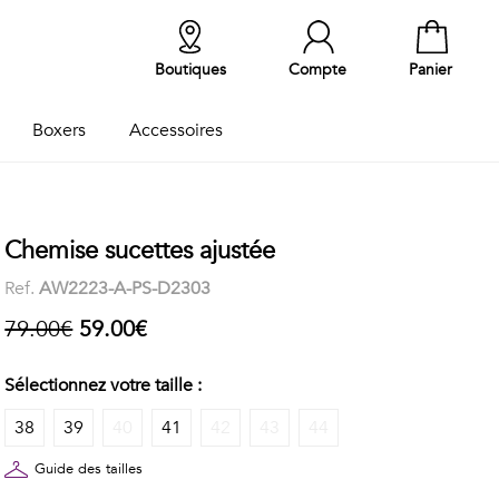
Boutiques
Compte
Panier
Boxers
Accessoires
Chemise sucettes ajustée
Ref.
AW2223-A-PS-D2303
79.00€
59.00€
Sélectionnez votre taille :
38
39
40
41
42
43
44
Guide des tailles