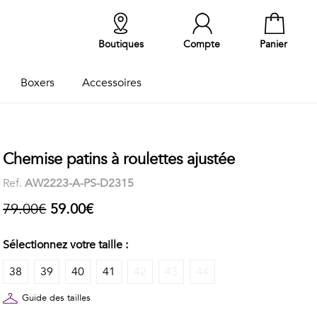
Boutiques
Compte
Panier
Boxers
Accessoires
Chemise patins à roulettes ajustée
Ref.
AW2223-A-PS-D2315
79.00€
59.00€
Sélectionnez votre taille :
38
39
40
41
42
43
44
Guide des tailles