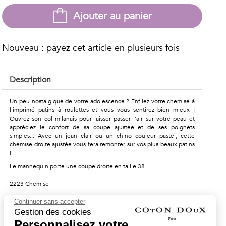
Ajouter au panier
Nouveau : payez cet article en plusieurs fois
Description
Un peu nostalgique de votre adolescence ? Enfilez votre chemise à
l'imprimé patins à roulettes et vous vous sentirez bien mieux !
Ouvrez son col milanais pour laisser passer l'air sur votre peau et
appréciez le confort de sa coupe ajustée et de ses poignets
simples... Avec un jean clair ou un chino couleur pastel, cette
chemise droite ajustée vous fera remonter sur vos plus beaux patins
!
Le mannequin porte une coupe droite en taille 38
2223 Chemise
Continuer sans accepter
Composition & Entretien
Gestion des cookies
Personnalisez votre