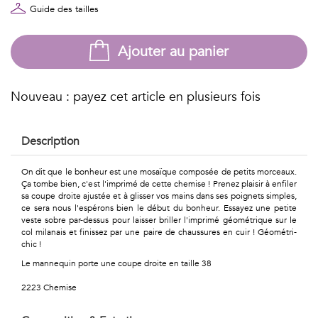
Géométriques
Guide des tailles
Talents
Ajouter au panier
&
Métiers
Nouveau : payez cet article en plusieurs fois
Petits
Description
motifs
On dit que le bonheur est une mosaïque composée de petits morceaux.
Ça tombe bien, c'est l'imprimé de cette chemise ! Prenez plaisir à enfiler
sa coupe droite ajustée et à glisser vos mains dans ses poignets simples,
ce sera nous l'espérons bien le début du bonheur. Essayez une petite
Urbain
veste sobre par-dessus pour laisser briller l'imprimé géométrique sur le
col milanais et finissez par une paire de chaussures en cuir ! Géométri-
&
chic !
Le mannequin porte une coupe droite en taille 38
Pop
2223 Chemise
Voyages