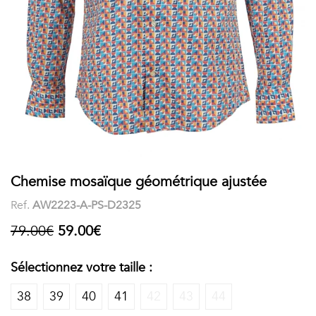
COSTUME
Chaussettes
Col
courtes
Boxers
Stand-
Accessoires
POLOS
up
FEMME
Voir
Imprimés
tout
Unis
LES
Chemise mosaïque géométrique ajustée
Ref.
AW2223-A-PS-D2325
IMPRIMÉES
79.00€
59.00€
Faune
&
Sélectionnez votre taille :
Flore
38
39
40
41
42
43
44