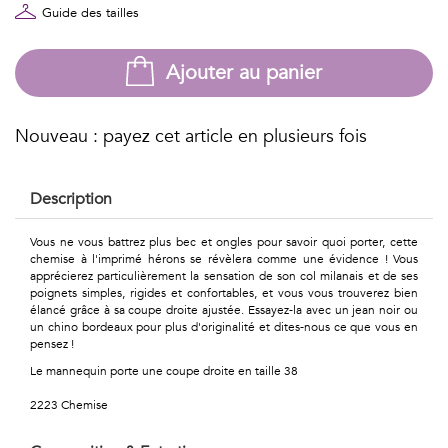
Géométriques
Guide des tailles
Talents
Ajouter au panier
&
Métiers
Nouveau : payez cet article en plusieurs fois
Petits
Description
motifs
Vous ne vous battrez plus bec et ongles pour savoir quoi porter, cette
chemise à l'imprimé hérons se révèlera comme une évidence ! Vous
apprécierez particulièrement la sensation de son col milanais et de ses
poignets simples, rigides et confortables, et vous vous trouverez bien
Urbain
élancé grâce à sa coupe droite ajustée. Essayez-la avec un jean noir ou
un chino bordeaux pour plus d'originalité et dites-nous ce que vous en
&
pensez !
Le mannequin porte une coupe droite en taille 38
Pop
2223 Chemise
Voyages