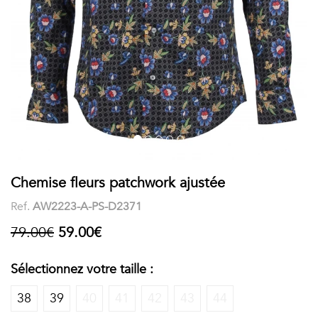
COSTUME
Chaussettes
Col
courtes
Boxers
Stand-
Accessoires
POLOS
up
FEMME
Voir
Imprimés
tout
Unis
LES
Chemise fleurs patchwork ajustée
Ref.
AW2223-A-PS-D2371
IMPRIMÉES
79.00€
59.00€
Faune
&
Sélectionnez votre taille :
Flore
38
39
40
41
42
43
44