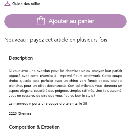
Géométriques
Guide des tailles
Talents
Ajouter au panier
&
Métiers
Nouveau : payez cet article en plusieurs fois
Petits
Description
motifs
Si vous avez une aversion pour les chemises unies, essayez leur parfait
opposé avec cette chemise à l'imprimé fleurs patchwork. Cette coupe
droite ajustée sera parfaite avec un chino vert foncé et des baskets
blanches pour un effet décontracté. Son col milanais vous donnera un
Urbain
aspect élégant, couplé à des poignets simples raffinés. Une fois assumé,
vous ne cesserez de dire que vous fleurez bon le style !
&
Le mannequin porte une coupe droite en taille 38
Pop
2223 Chemise
Voyages
Composition & Entretien