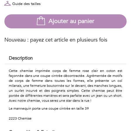
Géométriques
Guide des tailles
Talents
Ajouter au panier
&
Métiers
Nouveau : payez cet article en plusieurs fois
Petits
Description
motifs
Cette chemise imprimée corps de femme rose clair en coton est
façonnée dans une coupe cintrée décontractée. Agrémentée de motifs
de corps de femme dans toutes les formes, elle présente un col
milanais, une fermeture boutonnée sur le devant, des manches longues,
Urbain
un ourlet incurvé et des poignets simples. Cette chemise peut être
portée de différentes manières et sera parfaite avec un jean ou un short.
&
Avec notre chemise, vous serez une star dans la rue !
Le mannequin porte une coupe cintrée en taille 39
Pop
2223 Chemise
Voyages