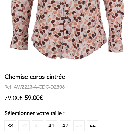
COSTUME
Chaussettes
Col
courtes
Boxers
Stand-
Accessoires
POLOS
up
FEMME
Voir
Imprimés
tout
Unis
LES
Chemise corps cintrée
Ref.
AW2223-A-CDC-D2308
IMPRIMÉES
79.00€
59.00€
Faune
&
Sélectionnez votre taille :
Flore
38
39
40
41
42
43
44