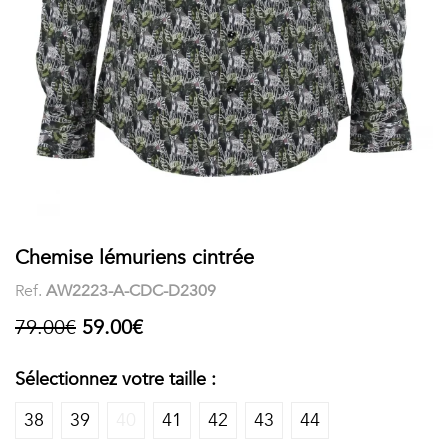
COSTUME
Chaussettes
Col
courtes
Boxers
Stand-
Accessoires
POLOS
up
FEMME
Voir
Imprimés
tout
Unis
LES
Chemise lémuriens cintrée
Ref.
AW2223-A-CDC-D2309
IMPRIMÉES
79.00€
59.00€
Faune
&
Sélectionnez votre taille :
Flore
38
39
40
41
42
43
44