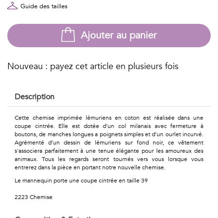
Géométriques
Guide des tailles
Talents
Ajouter au panier
&
Métiers
Nouveau : payez cet article en plusieurs fois
Petits
Description
motifs
Cette chemise imprimée lémuriens en coton est réalisée dans une
coupe cintrée. Elle est dotée d'un col milanais avec fermeture à
boutons, de manches longues a poignets simples et d'un ourlet incurvé.
Agrémenté d'un dessin de lémuriens sur fond noir, ce vêtement
Urbain
s'associera parfaitement à une tenue élégante pour les amoureux des
animaux. Tous les regards seront tournés vers vous lorsque vous
&
entrerez dans la pièce en portant notre nouvelle chemise.
Le mannequin porte une coupe cintrée en taille 39
Pop
2223 Chemise
Voyages