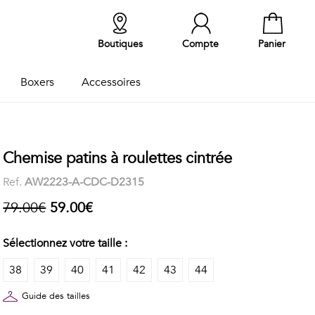
Boutiques
Compte
Panier
Boxers
Accessoires
Chemise patins à roulettes cintrée
Ref.
AW2223-A-CDC-D2315
79.00€
59.00€
Sélectionnez votre taille :
38
39
40
41
42
43
44
Guide des tailles