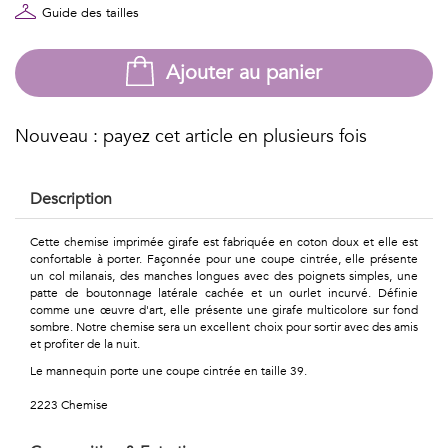
Géométriques
Guide des tailles
Talents
Ajouter au panier
&
Métiers
Nouveau : payez cet article en plusieurs fois
Petits
Description
motifs
Cette chemise imprimée girafe est fabriquée en coton doux et elle est
confortable à porter. Façonnée pour une coupe cintrée, elle présente
un col milanais, des manches longues avec des poignets simples, une
patte de boutonnage latérale cachée et un ourlet incurvé. Définie
Urbain
comme une œuvre d'art, elle présente une girafe multicolore sur fond
sombre. Notre chemise sera un excellent choix pour sortir avec des amis
&
et profiter de la nuit.
Le mannequin porte une coupe cintrée en taille 39.
Pop
2223 Chemise
Voyages