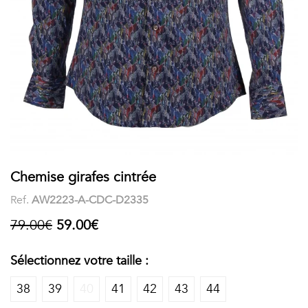
COSTUME
Chaussettes
Col
courtes
Boxers
Stand-
Accessoires
POLOS
up
FEMME
Voir
Imprimés
tout
Unis
LES
Chemise girafes cintrée
Ref.
AW2223-A-CDC-D2335
IMPRIMÉES
79.00€
59.00€
Faune
&
Sélectionnez votre taille :
Flore
38
39
40
41
42
43
44