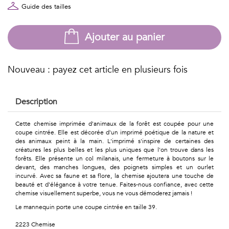
Géométriques
Guide des tailles
Talents
Ajouter au panier
&
Métiers
Nouveau : payez cet article en plusieurs fois
Petits
Description
motifs
Cette chemise imprimée d'animaux de la forêt est coupée pour une
coupe cintrée. Elle est décorée d'un imprimé poétique de la nature et
des animaux peint à la main. L'imprimé s'inspire de certaines des
créatures les plus belles et les plus uniques que l'on trouve dans les
Urbain
forêts. Elle présente un col milanais, une fermeture à boutons sur le
devant, des manches longues, des poignets simples et un ourlet
&
incurvé. Avec sa faune et sa flore, la chemise ajoutera une touche de
beauté et d'élégance à votre tenue. Faites-nous confiance, avec cette
Pop
chemise visuellement superbe, vous ne vous démoderez jamais !
Le mannequin porte une coupe cintrée en taille 39.
Voyages
2223 Chemise