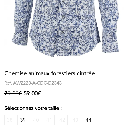
COSTUME
Chaussettes
Col
courtes
Boxers
Stand-
Accessoires
POLOS
up
FEMME
Voir
Imprimés
tout
Unis
LES
Chemise animaux forestiers cintrée
Ref.
AW2223-A-CDC-D2343
IMPRIMÉES
79.00€
59.00€
Faune
&
Sélectionnez votre taille :
Flore
38
39
40
41
42
43
44