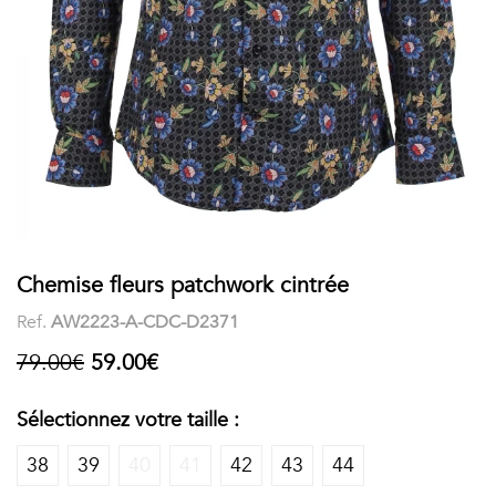
COSTUME
Chaussettes
Col
courtes
Boxers
Stand-
Accessoires
POLOS
up
FEMME
Voir
Imprimés
tout
Unis
LES
Chemise fleurs patchwork cintrée
Ref.
AW2223-A-CDC-D2371
IMPRIMÉES
79.00€
59.00€
Faune
&
Sélectionnez votre taille :
Flore
38
39
40
41
42
43
44