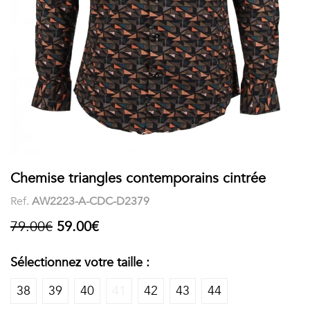
COSTUME
Chaussettes
Col
courtes
Boxers
Stand-
Accessoires
POLOS
up
FEMME
Voir
Imprimés
tout
Unis
LES
Chemise triangles contemporains cintrée
Ref.
AW2223-A-CDC-D2379
IMPRIMÉES
79.00€
59.00€
Faune
&
Sélectionnez votre taille :
Flore
38
39
40
41
42
43
44