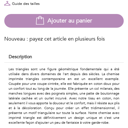
Géométriques
Guide des tailles
Talents
Ajouter au panier
&
Métiers
Nouveau : payez cet article en plusieurs fois
Petits
Description
motifs
Les triangles sont une figure géométrique fondamentale qui a été
utilisée dans divers domaines de l'art depuis des siècles. La chemise
imprimée triangles contemporaine en est un excellent exemple.
Coupée pour une coupe cintrée, elle est fabriquée en coton doux pour
Urbain
un confort tout au long de la journée. Elle présente un col milanais, des
manches longues avec des poignets simples, une patte de boutonnage
&
latérale cachée et un ourlet incurvé. Avec notre tissu en coton, non
seulement il vous apporte la douceur et le confort, mais il résiste aux plis
Pop
et à la décoloration. Conçu pour créer un effet tridimensionnel, il
présente un motif triangulaire sur toute la surface. Notre chemise avec
imprimé triangle est définitivement un design unique et c'est une
Voyages
excellente façon d'ajouter un peu de fantaisie à votre garde-robe.