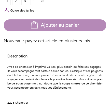
1
2
3
4
5
Géométriques
Talents
Guide des tailles
&
Ajouter au panier
Métiers
Petits
Nouveau : payez cet article en plusieurs fois
motifs
Description
Avec ce chemisier à imprimé valises, plus besoin de faire ses bagages -
ils vous accompagneront partout ! Avec son col classique et ses poignets
Urbain
double boutons, il n'aura jamais été aussi facile de se sentir légère et de
voyager avec autant de classe - la première bien sûr ! Associé à un jean
&
beige et un blazer noir, nul doute que la coupe cintrée de ce chemisier
vous accompagnera dans tous vos déplacements.
Pop
Voyages
2223 Chemisier