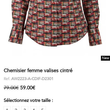
COSTUME
Chaussettes
Col
courtes
Boxers
Stand-
Accessoires
POLOS
up
FEMME
Voir
Imprimés
tout
Unis
New
LES
Chemisier femme valises cintré
IMPRIMÉES
Ref.
AW2223-A-CDIF-D2301
Faune
79.00€
59.00€
&
Sélectionnez votre taille :
Flore