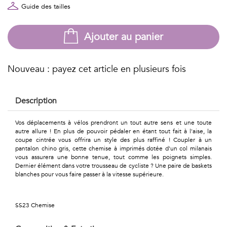
Géométriques
Guide des tailles
Talents
Ajouter au panier
&
Métiers
Nouveau : payez cet article en plusieurs fois
Petits
Description
motifs
Vos déplacements à vélos prendront un tout autre sens et une toute
autre allure ! En plus de pouvoir pédaler en étant tout fait à l'aise, la
coupe cintrée vous offrira un style des plus raffiné ! Coupler à un
pantalon chino gris, cette chemise à imprimés dotée d'un col milanais
Urbain
vous assurera une bonne tenue, tout comme les poignets simples.
Dernier élément dans votre trousseau de cycliste ? Une paire de baskets
&
blanches pour vous faire passer à la vitesse supérieure.
Pop
SS23 Chemise
Voyages