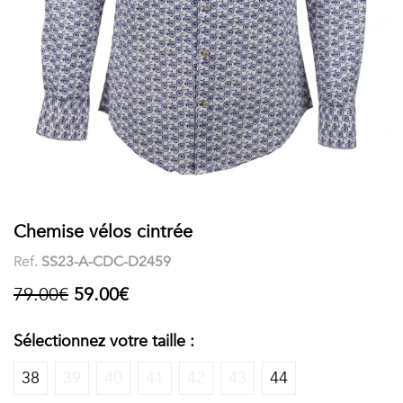
COSTUME
Chaussettes
Col
courtes
Boxers
Stand-
Accessoires
POLOS
up
FEMME
Voir
Imprimés
tout
Unis
LES
Chemise vélos cintrée
Ref.
SS23-A-CDC-D2459
IMPRIMÉES
79.00€
59.00€
Faune
&
Sélectionnez votre taille :
Flore
38
39
40
41
42
43
44