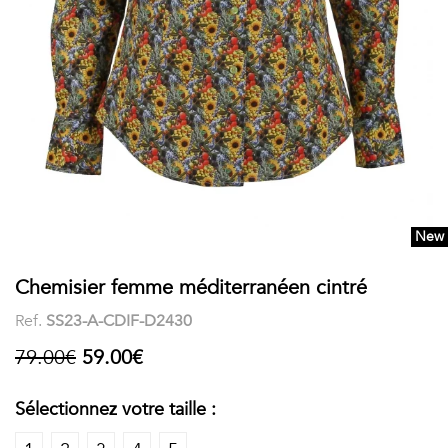
COSTUME
Chaussettes
Col
courtes
Boxers
Stand-
Accessoires
POLOS
up
FEMME
Voir
Imprimés
tout
Unis
New
LES
Chemisier femme méditerranéen cintré
IMPRIMÉES
Ref.
SS23-A-CDIF-D2430
Faune
79.00€
59.00€
&
Sélectionnez votre taille :
Flore