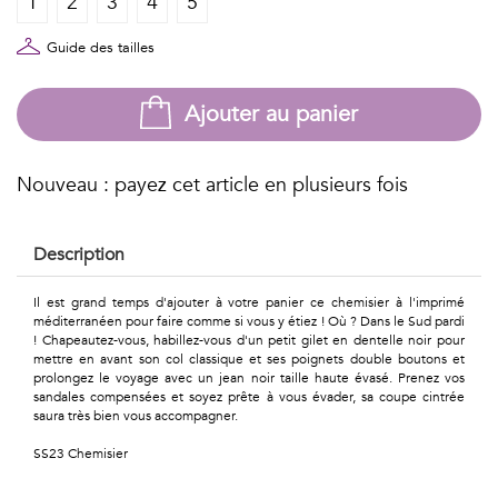
1
2
3
4
5
Géométriques
Talents
Guide des tailles
&
Ajouter au panier
Métiers
Petits
Nouveau : payez cet article en plusieurs fois
motifs
Description
Il est grand temps d'ajouter à votre panier ce chemisier à l'imprimé
méditerranéen pour faire comme si vous y étiez ! Où ? Dans le Sud pardi
Urbain
! Chapeautez-vous, habillez-vous d'un petit gilet en dentelle noir pour
mettre en avant son col classique et ses poignets double boutons et
&
prolongez le voyage avec un jean noir taille haute évasé. Prenez vos
sandales compensées et soyez prête à vous évader, sa coupe cintrée
saura très bien vous accompagner.
Pop
SS23 Chemisier
Voyages