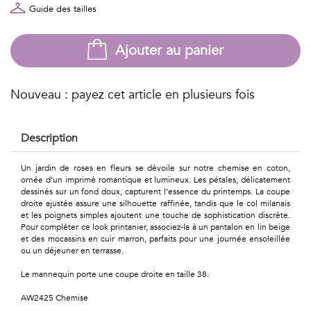
Géométriques
Guide des tailles
Talents
Ajouter au panier
&
Métiers
Nouveau : payez cet article en plusieurs fois
Petits
Description
motifs
Un jardin de roses en fleurs se dévoile sur notre chemise en coton,
ornée d’un imprimé romantique et lumineux. Les pétales, délicatement
dessinés sur un fond doux, capturent l’essence du printemps. La coupe
droite ajustée assure une silhouette raffinée, tandis que le col milanais
Urbain
et les poignets simples ajoutent une touche de sophistication discrète.
Pour compléter ce look printanier, associez-la à un pantalon en lin beige
&
et des mocassins en cuir marron, parfaits pour une journée ensoleillée
ou un déjeuner en terrasse.
Pop
Le mannequin porte une coupe droite en taille 38.
Voyages
AW2425 Chemise