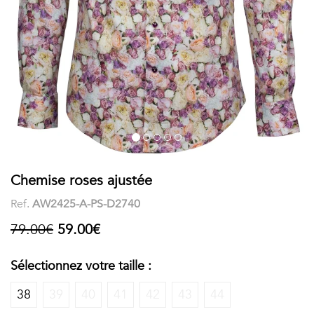
COSTUME
Chaussettes
Col
courtes
Boxers
Stand-
Accessoires
POLOS
up
FEMME
Voir
Imprimés
tout
Unis
LES
Chemise roses ajustée
Ref.
AW2425-A-PS-D2740
IMPRIMÉES
79.00€
59.00€
Faune
&
Sélectionnez votre taille :
Flore
38
39
40
41
42
43
44