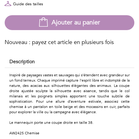
Géométriques
Guide des tailles
Talents
Ajouter au panier
&
Métiers
Nouveau : payez cet article en plusieurs fois
Petits
Description
motifs
Inspiré de paysages vastes et sauvages qui s’étendent avec grandeur sur
un fond terreux. Chaque imprimé capture l’esprit libre et indompté de la
nature, des acacias aux silhouettes élégantes des animaux. La coupe
droite ajustée sculpte la silhouette avec aisance, tandis que le col
Urbain
milanais et les poignets simples apportent une touche subtile de
sophistication. Pour une allure d’aventure estivale, associez cette
&
chemise à un pantalon en toile beige et des mocassins en cuir, parfaits
pour explorer la ville ou la campagne avec élégance.
Pop
Le mannequin porte une coupe droite en taille 38.
Voyages
AW2425 Chemise