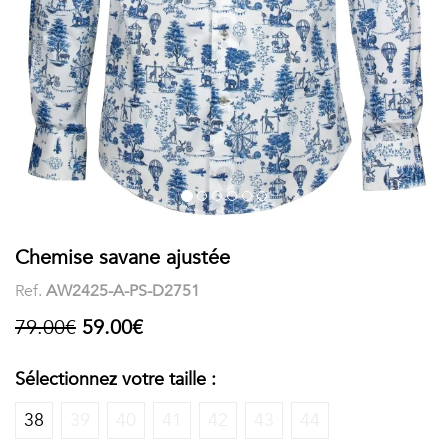
COSTUME
Chaussettes
Col
courtes
Boxers
Stand-
Accessoires
POLOS
up
FEMME
Voir
Imprimés
tout
Unis
LES
Chemise savane ajustée
Ref.
AW2425-A-PS-D2751
IMPRIMÉES
79.00€
59.00€
Faune
&
Sélectionnez votre taille :
Flore
38
39
40
41
42
43
44