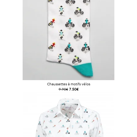
Vintage
Voir
tout
Chaussettes à motifs vélos
9.90€
7.50€