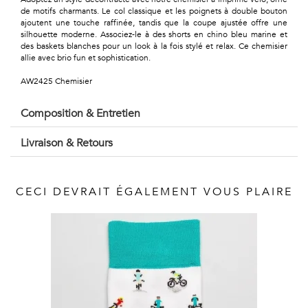
Géométriques
de motifs charmants. Le col classique et les poignets à double bouton
ajoutent une touche raffinée, tandis que la coupe ajustée offre une
Talents
silhouette moderne. Associez-le à des shorts en chino bleu marine et
des baskets blanches pour un look à la fois stylé et relax. Ce chemisier
&
allie avec brio fun et sophistication.
AW2425 Chemisier
Métiers
Petits
Composition & Entretien
motifs
Livraison & Retours
CECI DEVRAIT ÉGALEMENT VOUS PLAIRE
Urbain
&
Pop
Voyages