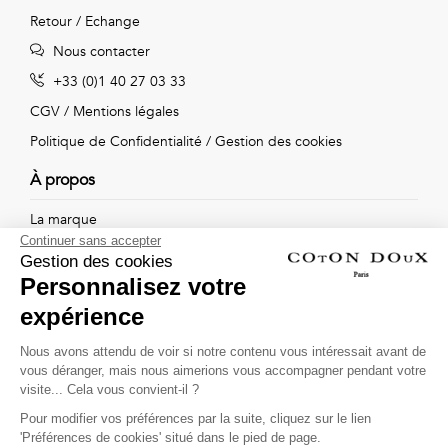
Retour / Echange
Nous contacter
+33 (0)1 40 27 03 33
CGV
/
Mentions légales
Politique de Confidentialité
/
Gestion des cookies
À propos
La marque
Continuer sans accepter
Nos boutiques
Gestion des cookies
Personnalisez votre
expérience
Suivez-nous !
Nous avons attendu de voir si notre contenu vous intéressait avant de
vous déranger, mais nous aimerions vous accompagner pendant votre
Recevez par email l'actualité de Coton Doux : nouvelles
visite... Cela vous convient-il ?
collections, remises spéciales et ventes privées...
Pour modifier vos préférences par la suite, cliquez sur le lien
OK
'Préférences de cookies' situé dans le pied de page.