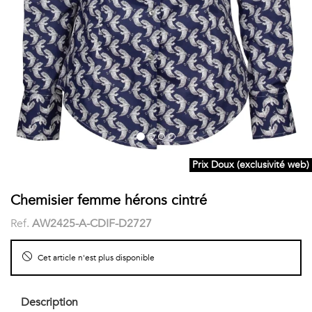
COSTUME
Chaussettes
Col
courtes
Boxers
Stand-
Accessoires
POLOS
up
FEMME
Voir
Imprimés
tout
Unis
Prix Doux (exclusivité web)
LES
Chemisier femme hérons cintré
IMPRIMÉES
Ref.
AW2425-A-CDIF-D2727
Faune
&
Cet article n'est plus disponible
Flore
Description