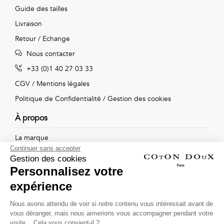
Guide des tailles
Livraison
Retour / Echange
Nous contacter
+33 (0)1 40 27 03 33
CGV
/
Mentions légales
Politique de Confidentialité
/
Gestion des cookies
À propos
La marque
Continuer sans accepter
Nos boutiques
Gestion des cookies
Personnalisez votre
expérience
Suivez-nous !
Nous avons attendu de voir si notre contenu vous intéressait avant de
vous déranger, mais nous aimerions vous accompagner pendant votre
Recevez par email l'actualité de Coton Doux : nouvelles
visite... Cela vous convient-il ?