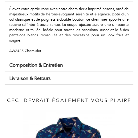
Géométriques
Élevez votre garde-robe avec notre chemisier à imprimé hérons, orné de
Talents
majestueux motifs de hérons évoquant sérénité et élégance. Doté d'un
col classique et de poignets à double bouton, ce chemisier apporte une
touche raffinée à toute tenue. La coupe ajustée assure une silhouette
&
moderne et taillée, idéale pour toutes les occasions. Associez-le à des
pantalons blancs immaculés et des mocassins pour un look frais et
Métiers
soigné.
Petits
AW2425 Chemisier
motifs
Composition & Entretien
Livraison & Retours
Urbain
CECI DEVRAIT ÉGALEMENT VOUS PLAIRE
&
Pop
Voyages