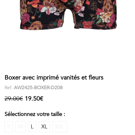
COSTUME
Chaussettes
Col
courtes
Boxers
Stand-
Accessoires
POLOS
up
FEMME
Voir
Imprimés
tout
Unis
LES
Boxer avec imprimé vanités et fleurs
Ref.
AW2425-BOXER-D208
IMPRIMÉES
29.00€
19.50€
Faune
&
Sélectionnez votre taille :
Flore
S
M
L
XL
XXL