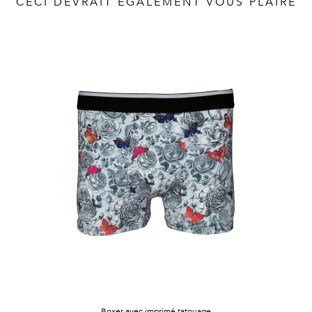
CECI DEVRAIT ÉGALEMENT VOUS PLAIRE
Vintage
Voir
tout
Boxer avec imprimé tatouage