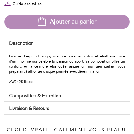
Géométriques
Guide des tailles
Talents
Ajouter au panier
&
Métiers
Description
Petits
Incarnez l’esprit du rugby avec ce boxer en coton et élasthane, paré
motifs
d’un imprimé qui célèbre la passion du sport. Sa composition offre un
confort, et la ceinture élastiquée assure un maintien parfait, vous
préparant à affronter chaque journée avec détermination.
AW2425 Boxer
Urbain
Composition & Entretien
&
Livraison & Retours
Pop
Voyages
CECI DEVRAIT ÉGALEMENT VOUS PLAIRE