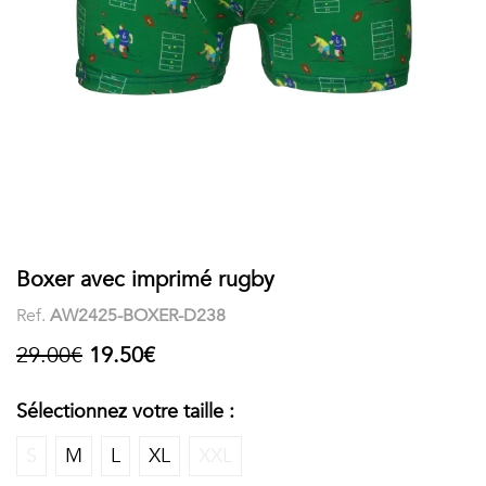
COSTUME
Chaussettes
Col
courtes
Boxers
Stand-
Accessoires
POLOS
up
FEMME
Voir
Imprimés
tout
Unis
LES
Boxer avec imprimé rugby
Ref.
AW2425-BOXER-D238
IMPRIMÉES
29.00€
19.50€
Faune
&
Sélectionnez votre taille :
Flore
S
M
L
XL
XXL