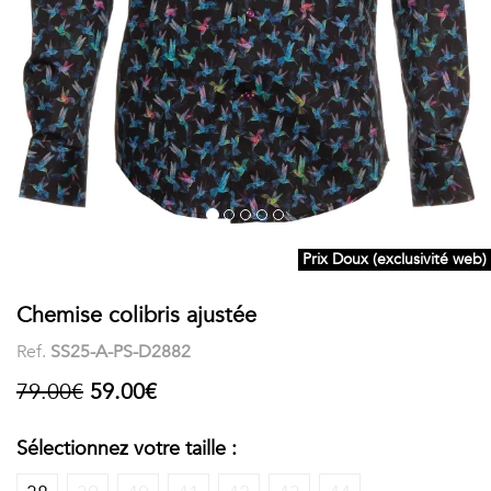
COSTUME
Chaussettes
Col
courtes
Boxers
Stand-
Accessoires
POLOS
up
FEMME
Voir
Imprimés
tout
Unis
Prix Doux (exclusivité web)
LES
Chemise colibris ajustée
IMPRIMÉES
Ref.
SS25-A-PS-D2882
Faune
79.00€
59.00€
&
Sélectionnez votre taille :
Flore