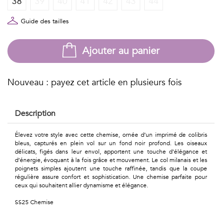
38
39
40
41
42
43
44
Géométriques
Talents
Guide des tailles
&
Ajouter au panier
Métiers
Petits
Nouveau : payez cet article en plusieurs fois
motifs
Description
Élevez votre style avec cette chemise, ornée d’un imprimé de colibris
bleus, capturés en plein vol sur un fond noir profond. Les oiseaux
Urbain
délicats, figés dans leur envol, apportent une touche d’élégance et
d’énergie, évoquant à la fois grâce et mouvement. Le col milanais et les
&
poignets simples ajoutent une touche raffinée, tandis que la coupe
régulière assure confort et sophistication. Une chemise parfaite pour
ceux qui souhaitent allier dynamisme et élégance.
Pop
SS25 Chemise
Voyages