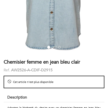
COSTUME
Chaussettes
Col
courtes
Boxers
Stand-
Accessoires
POLOS
up
FEMME
Voir
Imprimés
tout
Unis
LES
Chemisier femme en jean bleu clair
Ref.
AW2526-A-CDIF-D2915
IMPRIMÉES
Faune
Cet article n'est plus disponible
&
Description
Flore
Adoptez la légèreté du denim avec ce chemisier femme en jean bleu