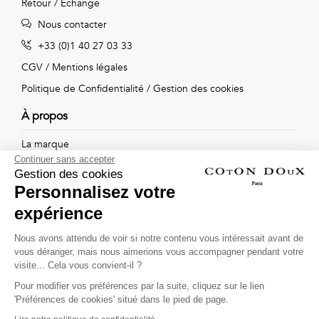
Retour / Echange
Nous contacter
+33 (0)1 40 27 03 33
CGV
/
Mentions légales
Politique de Confidentialité
/
Gestion des cookies
À propos
La marque
Continuer sans accepter
Nos boutiques
Gestion des cookies
Personnalisez votre
expérience
Suivez-nous !
Nous avons attendu de voir si notre contenu vous intéressait avant de
vous déranger, mais nous aimerions vous accompagner pendant votre
Recevez par email l'actualité de Coton Doux : nouvelles
visite... Cela vous convient-il ?
collections, remises spéciales et ventes privées...
Pour modifier vos préférences par la suite, cliquez sur le lien
OK
'Préférences de cookies' situé dans le pied de page.