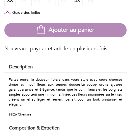
38
39
40
41
42
43
44
Géométriques
Talents
Guide des tailles
&
Ajouter au panier
Métiers
Petits
Nouveau : payez cet article en plusieurs fois
motifs
Description
Faites entrer la douceur florale dans votre style avec cette chemise
droite au motif fleurs aux teintes douces.La coupe droite ajustée
Urbain
garantit aisance et élégance, tandis que le col milanais et les poignets
simples apportent une finition raffinée. Les fleurs imprimées sur le tissu
&
créent un effet léger et aérien, parfait pour un look printanier et
élégant.
Pop
SS26 Chemise
Voyages
Composition & Entretien