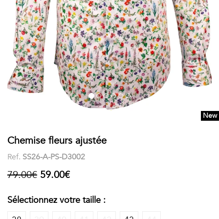
COSTUME
Chaussettes
Col
courtes
Boxers
Stand-
Accessoires
POLOS
up
FEMME
Voir
Imprimés
tout
Unis
New
LES
Chemise fleurs ajustée
IMPRIMÉES
Ref.
SS26-A-PS-D3002
Faune
79.00€
59.00€
&
Sélectionnez votre taille :
Flore