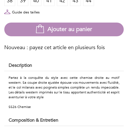
38
39
40
41
42
43
44
Géométriques
Talents
Guide des tailles
&
Ajouter au panier
Métiers
Petits
Nouveau : payez cet article en plusieurs fois
motifs
Description
Partez à la conquête du style avec cette chemise droite au motif
western. Sa coupe droite ajustée épouse vos mouvements avec fluidité,
Urbain
et le col milanais avec poignets simples complète un rendu impeccable.
Les détails western imprimés sur le tissu apportent authenticité et esprit
&
aventurier à votre style
SS26 Chemise
Pop
Voyages
Composition & Entretien