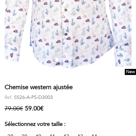
COSTUME
Chaussettes
Col
courtes
Boxers
Stand-
Accessoires
POLOS
up
FEMME
Voir
Imprimés
tout
Unis
New
LES
Chemise western ajustée
IMPRIMÉES
Ref.
SS26-A-PS-D3003
Faune
79.00€
59.00€
&
Sélectionnez votre taille :
Flore