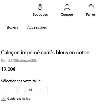
Boutiques
Compte
Panier
Boxers
Accessoires
Caleçon imprimé carrés bleus en coton
Ref.
SS/08caleçon35b
19.00€
Sélectionnez votre taille :
S
M
L
XL
XXL
Guide des tailles