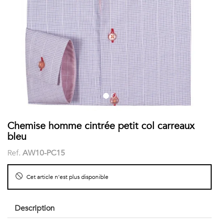
COSTUME
Chaussettes
Col
courtes
Boxers
Stand-
Accessoires
POLOS
up
FEMME
Voir
Imprimés
tout
Unis
LES
Chemise homme cintrée petit col carreaux
bleu
IMPRIMÉES
Ref.
AW10-PC15
Faune
Cet article n'est plus disponible
&
Flore
Description