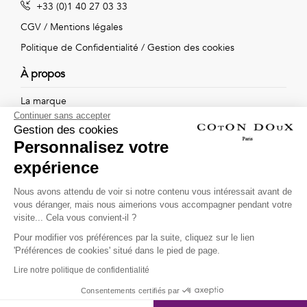
+33 (0)1 40 27 03 33
Vintage
CGV
/
Mentions légales
Voir
Politique de Confidentialité
/
Gestion des cookies
tout
À propos
La marque
Continuer sans accepter
Nos boutiques
Gestion des cookies
Personnalisez votre
expérience
Suivez-nous !
Nous avons attendu de voir si notre contenu vous intéressait avant de
vous déranger, mais nous aimerions vous accompagner pendant votre
Recevez par email l'actualité de Coton Doux : nouvelles
visite... Cela vous convient-il ?
collections, remises spéciales et ventes privées...
Pour modifier vos préférences par la suite, cliquez sur le lien
OK
'Préférences de cookies' situé dans le pied de page.
Lire notre politique de confidentialité
This site is protected by
reCAPTCHA and the Google
Consentements certifiés par
Privacy Policy
and
Terms of Service
apply.