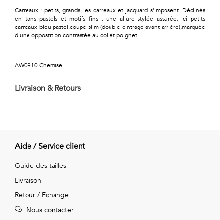
Géométriques
Carreaux : petits, grands, les carreaux et jacquard s’imposent. Déclinés
en tons pastels et motifs fins : une allure stylée assurée. Ici petits
Talents
carreaux bleu pastel.coupe slim (double cintrage avant arrière),marquée
d'une oppostition contrastée au col et poignet
&
Métiers
AW0910 Chemise
Petits
Livraison & Retours
motifs
Aide / Service client
Urbain
Guide des tailles
&
Livraison
Pop
Retour / Echange
Voyages
Nous contacter