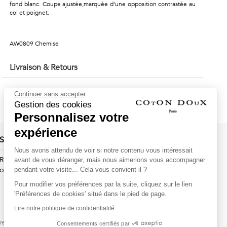
fond blanc. Coupe ajustée,marquée d'une opposition contrastée au
col et poignet.
AW0809 Chemise
Livraison & Retours
Continuer sans accepter
Gestion des cookies
Personnalisez votre
expérience
Suivez-nous !
Nous avons attendu de voir si notre contenu vous intéressait
Recevez par email l'actualité de Coton Doux : nouvelles
avant de vous déranger, mais nous aimerions vous accompagner
collections, remises spéciales et ventes privées...
pendant votre visite... Cela vous convient-il ?
Pour modifier vos préférences par la suite, cliquez sur le lien
OK
'Préférences de cookies' situé dans le pied de page.
Lire notre politique de confidentialité
This site is protected by
reCAPTCHA and the Google
Consentements certifiés par