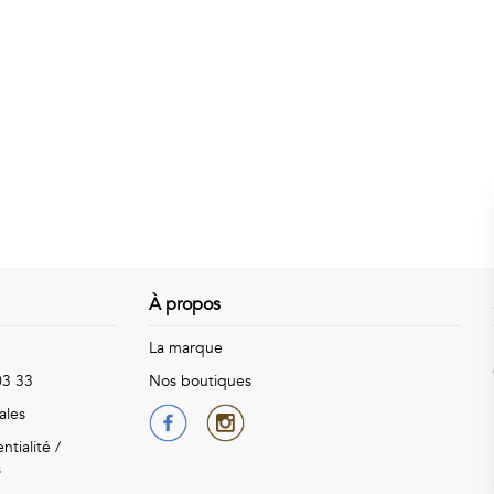
À propos
La marque
03 33
Nos boutiques
ales
ntialité
/
s