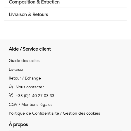
Géométriques
Composition & Entretien
Talents
Livraison & Retours
&
Métiers
Petits
Aide / Service client
motifs
Guide des tailles
Livraison
Retour / Echange
Nous contacter
Urbain
+33 (0)1 40 27 03 33
&
CGV
/
Mentions légales
Pop
Politique de Confidentialité
/
Gestion des cookies
Voyages
À propos