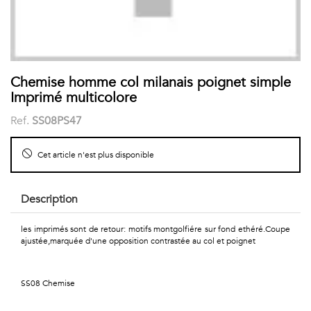
COSTUME
Chaussettes
Col
courtes
Boxers
Stand-
Accessoires
POLOS
Chemise homme col milanais poignet simple
up
FEMME
Imprimé multicolore
Voir
Imprimés
Ref.
SS08PS47
tout
Unis
Cet article n'est plus disponible
LES
Description
IMPRIMÉES
Faune
les imprimés sont de retour: motifs montgolfiére sur fond ethéré.Coupe
ajustée,marquée d'une opposition contrastée au col et poignet
&
SS08 Chemise
Flore