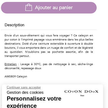
Ajouter au panier
Description
Envie d'un sous-vêtement qui vous fera voyager ? Ce caleçon en
pur coton à l'imprimé paysage vous emmènera dans les plus belles
destinations. Doté d'une ceinture extensible à ouverture à double
boutons, il vous emportera dans un nuage de confort et de légèreté
au quotidien. N'oublions pas sa pochette assortie, afin de le
transporter partout.
Entretien
: Lavage à 30°C, pas de nettoyage à sec, sèche-linge
déconseillé, repassage doux
AW0809 Caleçon
Continuer sans accepter
Composition & Entretien
Gestion des cookies
Personnalisez votre
Livraison & Retours
expérience