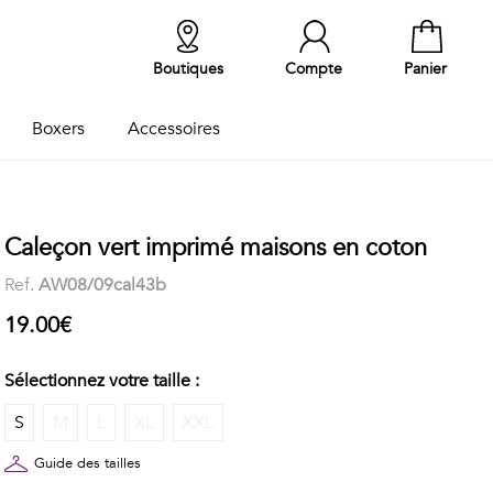
Boutiques
Compte
Panier
Boxers
Accessoires
Caleçon vert imprimé maisons en coton
Ref.
AW08/09cal43b
19.00€
Sélectionnez votre taille :
S
M
L
XL
XXL
Guide des tailles