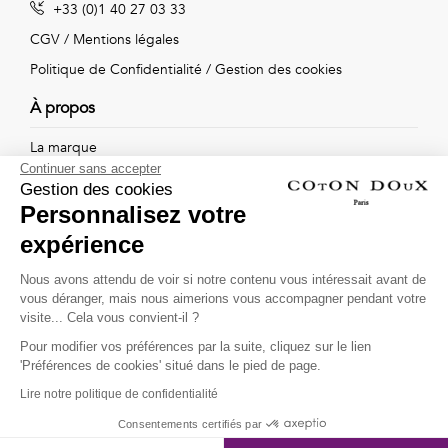
+33 (0)1 40 27 03 33
Vintage
CGV
/
Mentions légales
Voir
Politique de Confidentialité
/
Gestion des cookies
tout
À propos
La marque
Continuer sans accepter
Nos boutiques
Gestion des cookies
Personnalisez votre
expérience
Suivez-nous !
Nous avons attendu de voir si notre contenu vous intéressait avant de
vous déranger, mais nous aimerions vous accompagner pendant votre
Recevez par email l'actualité de Coton Doux : nouvelles
visite... Cela vous convient-il ?
collections, remises spéciales et ventes privées...
Pour modifier vos préférences par la suite, cliquez sur le lien
OK
'Préférences de cookies' situé dans le pied de page.
Lire notre politique de confidentialité
This site is protected by
reCAPTCHA and the Google
Consentements certifiés par
Privacy Policy
and
Terms of Service
apply.