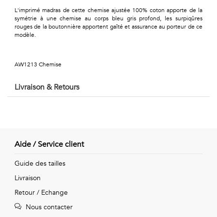
Géométriques
L'imprimé madras de cette chemise ajustée 100% coton apporte de la
symétrie à une chemise au corps bleu gris profond, les surpiqûres
Talents
rouges de la boutonnière apportent gaîté et assurance au porteur de ce
modèle.
&
Métiers
AW1213 Chemise
Petits
Livraison & Retours
motifs
Aide / Service client
Urbain
Guide des tailles
&
Livraison
Pop
Retour / Echange
Voyages
Nous contacter