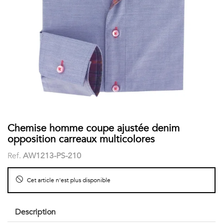
COSTUME
Chaussettes
Col
courtes
Boxers
Stand-
Accessoires
POLOS
up
FEMME
Voir
Imprimés
tout
Unis
LES
Chemise homme coupe ajustée denim
opposition carreaux multicolores
IMPRIMÉES
Ref.
AW1213-PS-210
Faune
Cet article n'est plus disponible
&
Flore
Description