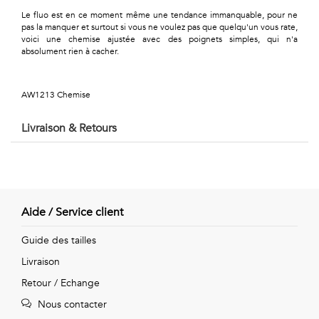
Géométriques
Le fluo est en ce moment même une tendance immanquable, pour ne
pas la manquer et surtout si vous ne voulez pas que quelqu'un vous rate,
Talents
voici une chemise ajustée avec des poignets simples, qui n'a
absolument rien à cacher.
&
Métiers
AW1213 Chemise
Petits
Livraison & Retours
motifs
Aide / Service client
Urbain
Guide des tailles
&
Livraison
Pop
Retour / Echange
Voyages
Nous contacter