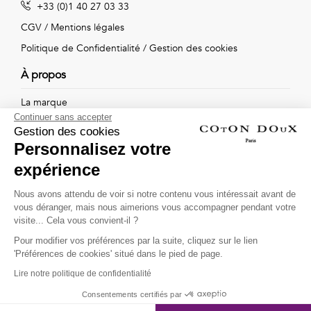
+33 (0)1 40 27 03 33
Vintage
CGV
/
Mentions légales
Voir
Politique de Confidentialité
/
Gestion des cookies
tout
À propos
La marque
Continuer sans accepter
Nos boutiques
Gestion des cookies
Personnalisez votre
expérience
Suivez-nous !
Nous avons attendu de voir si notre contenu vous intéressait avant de
vous déranger, mais nous aimerions vous accompagner pendant votre
Recevez par email l'actualité de Coton Doux : nouvelles
visite... Cela vous convient-il ?
collections, remises spéciales et ventes privées...
Pour modifier vos préférences par la suite, cliquez sur le lien
OK
'Préférences de cookies' situé dans le pied de page.
Lire notre politique de confidentialité
This site is protected by
reCAPTCHA and the Google
Consentements certifiés par
Privacy Policy
and
Terms of Service
apply.