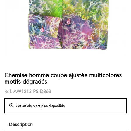
COSTUME
Chaussettes
Col
courtes
Boxers
Stand-
Accessoires
POLOS
up
FEMME
Voir
Imprimés
tout
Unis
LES
Chemise homme coupe ajustée multicolores
motifs dégradés
IMPRIMÉES
Ref.
AW1213-PS-D363
Faune
Cet article n'est plus disponible
&
Flore
Description