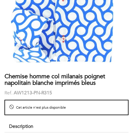
COSTUME
Chaussettes
Col
courtes
Boxers
Stand-
Accessoires
POLOS
up
FEMME
Voir
Imprimés
tout
Unis
LES
Chemise homme col milanais poignet
napolitain blanche imprimés bleus
IMPRIMÉES
Ref.
AW1213-PN-R315
Faune
Cet article n'est plus disponible
&
Flore
Description