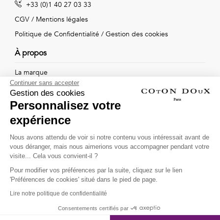
+33 (0)1 40 27 03 33
Vintage
CGV
/
Mentions légales
Voir
Politique de Confidentialité
/
Gestion des cookies
tout
À propos
La marque
Continuer sans accepter
Nos boutiques
Gestion des cookies
Personnalisez votre
expérience
Suivez-nous !
Nous avons attendu de voir si notre contenu vous intéressait avant de
vous déranger, mais nous aimerions vous accompagner pendant votre
Recevez par email l'actualité de Coton Doux : nouvelles
visite... Cela vous convient-il ?
collections, remises spéciales et ventes privées...
Pour modifier vos préférences par la suite, cliquez sur le lien
OK
'Préférences de cookies' situé dans le pied de page.
Lire notre politique de confidentialité
This site is protected by
reCAPTCHA and the Google
Consentements certifiés par
Privacy Policy
and
Terms of Service
apply.