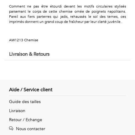
Géométriques
Comment ne pas être étourdi devant les motifs circulaires stylisés
parsemant le corps de cette chemise ornée de poignets napolitains.
Talents
Pareil aux fiers parterres qui jadis, rehaussés le sol des ternes, ces
imprimés donnent un grand coup de fraîcheur par leur clarté juvénile.
&
Métiers
AW1213 Chemise
Petits
Livraison & Retours
motifs
Aide / Service client
Urbain
Guide des tailles
&
Livraison
Pop
Retour / Echange
Voyages
Nous contacter